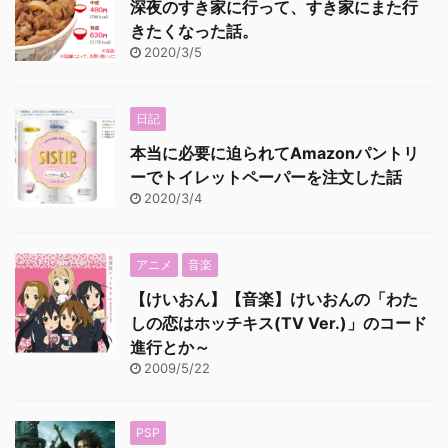
深夜のすき家に行って、すき家にまた行
きたくなった話。
2020/3/5
日記
本当に必要に迫られてAmazonパントリ
ーでトイレットペーパーを注文した話
2020/3/4
アニメ
音楽
【けいおん】【音楽】けいおんの「わた
しの恋はホッチキス(TV Ver.)」のコード
進行とか～
2009/5/22
PSP