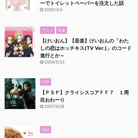
ーでトイレットペーパーを注文した話
2020/3/4
アニメ
音楽
【けいおん】【音楽】けいおんの「わた
しの恋はホッチキス(TV Ver.)」のコード
進行とか～
2009/5/22
PSP
【ＰＳＰ】クライシスコアＦＦ７ １周
目おわーり
2007/9/28
日記