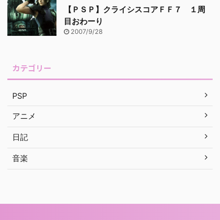
【ＰＳＰ】クライシスコアＦＦ７ １周
目おわーり
2007/9/28
カテゴリー
PSP
アニメ
日記
音楽