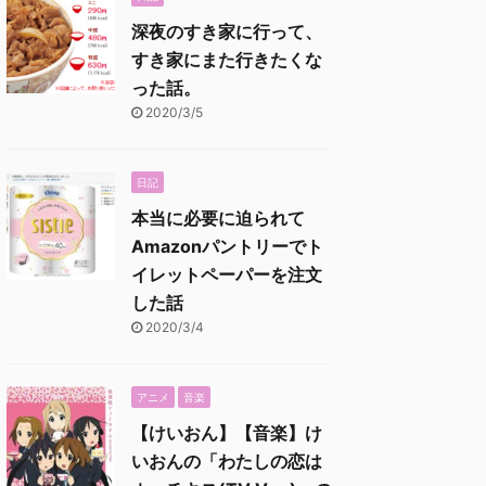
深夜のすき家に行って、
すき家にまた行きたくな
った話。
2020/3/5
日記
本当に必要に迫られて
Amazonパントリーでト
イレットペーパーを注文
した話
2020/3/4
アニメ
音楽
【けいおん】【音楽】け
いおんの「わたしの恋は