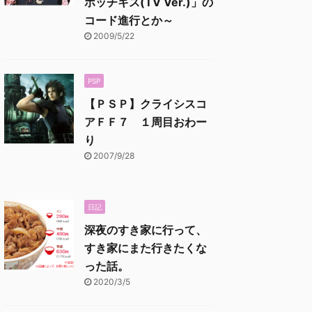
ホッチキス(TV Ver.)」の
コード進行とか～
2009/5/22
PSP
【ＰＳＰ】クライシスコ
アＦＦ７ １周目おわー
り
2007/9/28
日記
深夜のすき家に行って、
すき家にまた行きたくな
った話。
2020/3/5