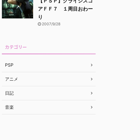
【ＰＳＰ】クライシスコ
アＦＦ７ １周目おわー
り
2007/9/28
カテゴリー
PSP
アニメ
日記
音楽