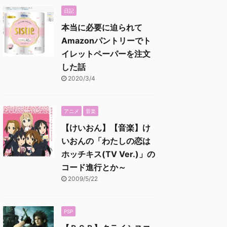
日記
本当に必要に迫られて
Amazonパントリーでト
イレットペーパーを注文
した話
2020/3/4
アニメ
音楽
【けいおん】【音楽】け
いおんの「わたしの恋は
ホッチキス(TV Ver.)」の
コード進行とか～
2009/5/22
PSP