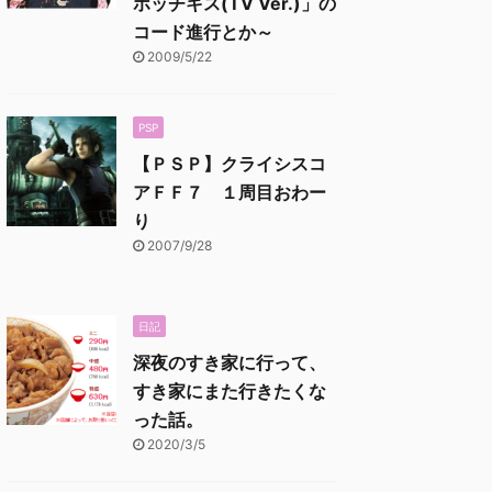
ホッチキス(TV Ver.)」の
コード進行とか～
2009/5/22
PSP
【ＰＳＰ】クライシスコ
アＦＦ７ １周目おわー
り
2007/9/28
日記
深夜のすき家に行って、
すき家にまた行きたくな
った話。
2020/3/5