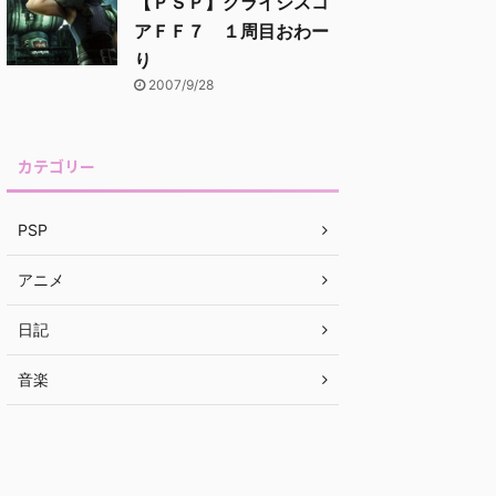
【ＰＳＰ】クライシスコ
アＦＦ７ １周目おわー
り
2007/9/28
カテゴリー
PSP
アニメ
日記
音楽