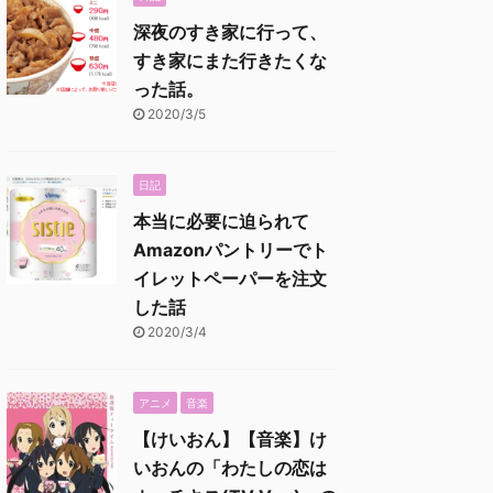
深夜のすき家に行って、
すき家にまた行きたくな
った話。
2020/3/5
日記
本当に必要に迫られて
Amazonパントリーでト
イレットペーパーを注文
した話
2020/3/4
アニメ
音楽
【けいおん】【音楽】け
いおんの「わたしの恋は