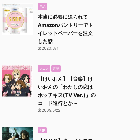
日記
本当に必要に迫られて
Amazonパントリーでト
イレットペーパーを注文
した話
2020/3/4
アニメ
音楽
【けいおん】【音楽】け
いおんの「わたしの恋は
ホッチキス(TV Ver.)」の
コード進行とか～
2009/5/22
PSP